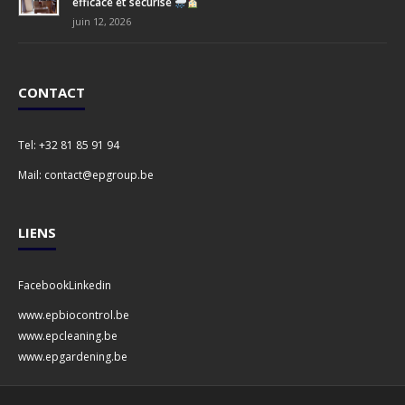
efficace et sécurisé
juin 12, 2026
CONTACT
Tel:
+32 81 85 91 94
Mail:
contact@epgroup.be
LIENS
Facebook
Linkedin
www.epbiocontrol.be
www.epcleaning.be
www.epgardening.be