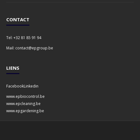
CONTACT
Tel:
+32 81 85 91 94
Mail:
contact@epgroup.be
LIENS
Facebook
Linkedin
www.epbiocontrol.be
www.epcleaning.be
www.epgardening.be